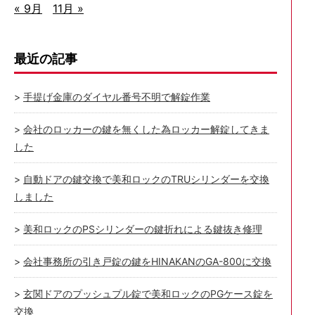
« 9月
11月 »
最近の記事
手提げ金庫のダイヤル番号不明で解錠作業
会社のロッカーの鍵を無くした為ロッカー解錠してきま
した
自動ドアの鍵交換で美和ロックのTRUシリンダーを交換
しました
美和ロックのPSシリンダーの鍵折れによる鍵抜き修理
会社事務所の引き戸錠の鍵をHINAKANのGA-800に交換
玄関ドアのプッシュプル錠で美和ロックのPGケース錠を
交換