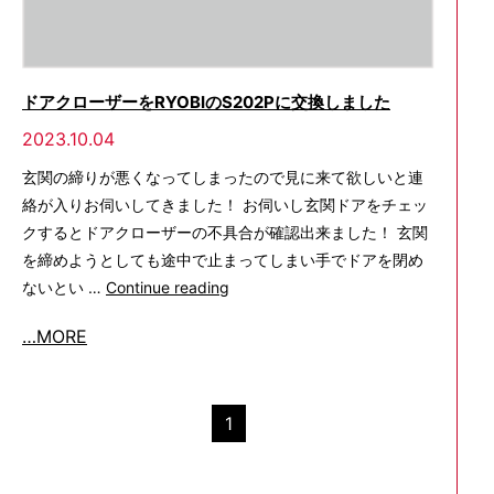
ドアクローザーをRYOBIのS202Pに交換しました
2023.10.04
玄関の締りが悪くなってしまったので見に来て欲しいと連
絡が入りお伺いしてきました！ お伺いし玄関ドアをチェッ
クするとドアクローザーの不具合が確認出来ました！ 玄関
を締めようとしても途中で止まってしまい手でドアを閉め
ド
ないとい …
Continue reading
ア
…MORE
ク
ロ
ー
1
ザ
ー
を