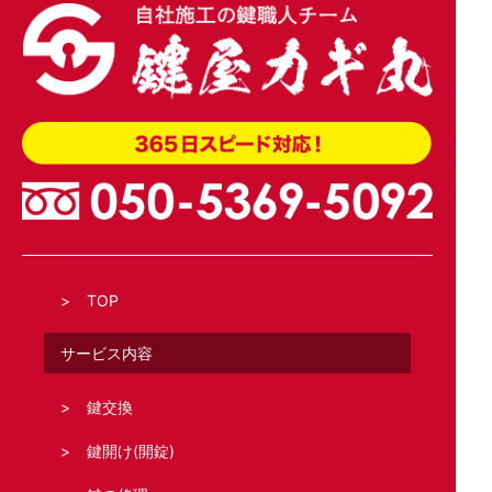
TOP
サービス内容
鍵交換
鍵開け(開錠)