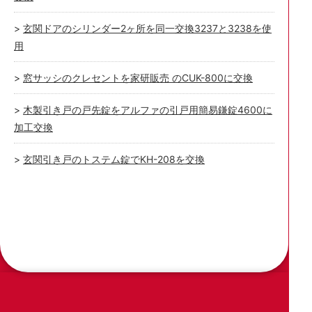
玄関ドアのシリンダー2ヶ所を同一交換3237と3238を使
用
窓サッシのクレセントを家研販売 のCUK-800に交換
木製引き戸の戸先錠をアルファの引戸用簡易鎌錠4600に
加工交換
玄関引き戸のトステム錠でKH-208を交換