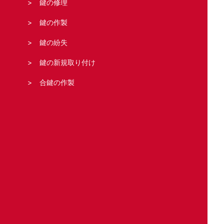
鍵の修理
鍵の作製
鍵の紛失
鍵の新規取り付け
合鍵の作製
どこの鍵のトラブル?
住宅
車
バイク
事務所・店舗
金庫