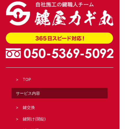
TOP
サービス内容
鍵交換
鍵開け(開錠)