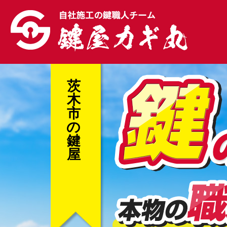
茨
木
市
の
鍵
屋