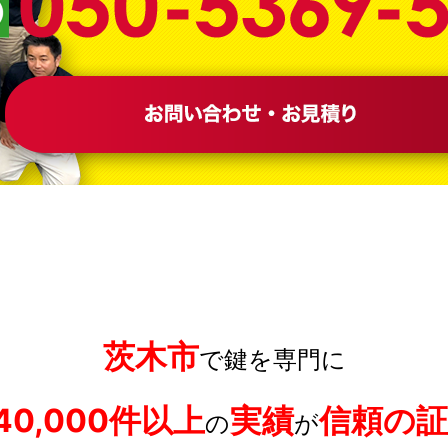
茨木市
で鍵を専門に
40,000件以上
実績
信頼の証
の
が