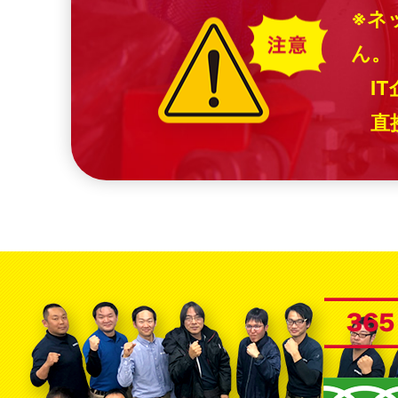
※ネ
ん。
IT
直接