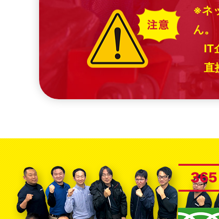
※ネ
ん。
IT
直接