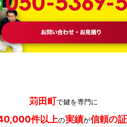
苅田町
で鍵を専門に
40,000件以上
実績
信頼の証
の
が