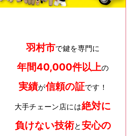
羽村市
で鍵を専門に
年間40,000件以上
の
実績
信頼の証
が
です！
絶対に
大手チェーン店には
負けない技術
安心の
と