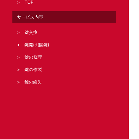
TOP
サービス内容
鍵交換
鍵開け(開錠)
鍵の修理
鍵の作製
鍵の紛失
鍵の新規取り付け
合鍵の作製
どこの鍵のトラブル?
住宅