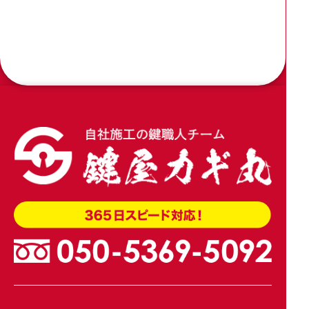
2026.04.09
木製引き戸の戸先錠をアルファの引戸用簡易鎌錠
4600に加工交換
2026.04.02
玄関引き戸のトステム錠でKH-208を交換