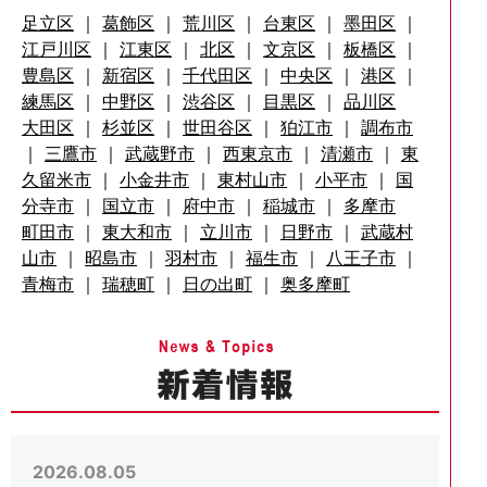
足立区
｜
葛飾区
｜
荒川区
｜
台東区
｜
墨田区
｜
江戸川区
｜
江東区
｜
北区
｜
文京区
｜
板橋区
｜
豊島区
｜
新宿区
｜
千代田区
｜
中央区
｜
港区
｜
練馬区
｜
中野区
｜
渋谷区
｜
目黒区
｜
品川区
大田区
｜
杉並区
｜
世田谷区
｜
狛江市
｜
調布市
｜
三鷹市
｜
武蔵野市
｜
西東京市
｜
清瀬市
｜
東
久留米市
｜
小金井市
｜
東村山市
｜
小平市
｜
国
分寺市
｜
国立市
｜
府中市
｜
稲城市
｜
多摩市
町田市
｜
東大和市
｜
立川市
｜
日野市
｜
武蔵村
山市
｜
昭島市
｜
羽村市
｜
福生市
｜
八王子市
｜
青梅市
｜
瑞穂町
｜
日の出町
｜
奥多摩町
2026.08.05