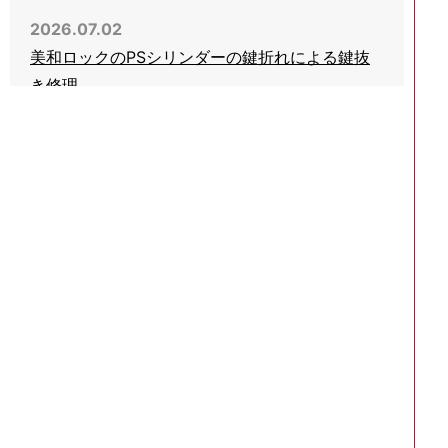
2026.07.02
美和ロックのPSシリンダーの鍵折れによる鍵抜
き修理
2026.06.03
会社事務所の引き戸錠の鍵をHINAKANのGA-
800に交換
2026.05.05
玄関ドアのプッシュプル錠で美和ロックのPGケ
ース錠を交換
2026.04.27
玄関ドアのシリンダー2ヶ所を同一交換3237と