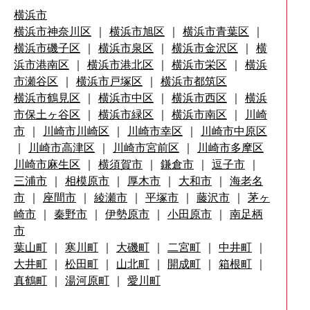
横浜市
横浜市神奈川区
｜
横浜市旭区
｜
横浜市青葉区
｜
横浜市磯子区
｜
横浜市泉区
｜
横浜市金沢区
｜
横
浜市港南区
｜
横浜市港北区
｜
横浜市栄区
｜
横浜
市瀬谷区
｜
横浜市戸塚区
｜
横浜市都筑区
横浜市鶴見区
｜
横浜市中区
｜
横浜市西区
｜
横浜
市保土ヶ谷区
｜
横浜市緑区
｜
横浜市南区
｜
川崎
市
｜
川崎市川崎区
｜
川崎市幸区
｜
川崎市中原区
｜
川崎市高津区
｜
川崎市宮前区
｜
川崎市多摩区
川崎市麻生区
｜
横須賀市
｜
鎌倉市
｜
逗子市
｜
三浦市
｜
相模原市
｜
厚木市
｜
大和市
｜
海老名
市
｜
座間市
｜
綾瀬市
｜
平塚市
｜
藤沢市
｜
茅ヶ
崎市
｜
秦野市
｜
伊勢原市
｜
小田原市
｜
南足柄
市
葉山町
｜
寒川町
｜
大磯町
｜
二宮町
｜
中井町
｜
大井町
｜
松田町
｜
山北町
｜
開成町
｜
箱根町
｜
真鶴町
｜
湯河原町
｜
愛川町