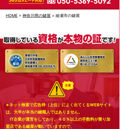
HOME
>
神奈川県の鍵屋
>
綾瀬市の鍵屋
※ネット検索で広告枠（上位）によく出てくるWEBサイト
は、大半が本当の鍵職人ではありません。
IT企業が運営をしており、４０％以上の手数料が乗り加
盟店である鍵屋が動いていますので、