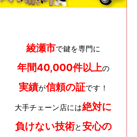
綾瀬市
で鍵を専門に
年間40,000件以上
の
実績
信頼の証
が
です！
絶対に
大手チェーン店には
負けない技術
安心の
と