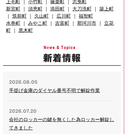
上毛町
｜
小竹町
｜
篠栗町
｜
志免町
新宮町
｜
須恵町
｜
添田町
｜
大刀洗町
｜
築上町
｜
筑前町
｜
久山町
｜
広川町
｜
福智町
水巻町
｜
みやこ町
｜
吉富町
｜
那珂川市
｜
立花
町
｜
黒木町
2026.08.05
手提げ金庫のダイヤル番号不明で解錠作業
2026.07.20
会社のロッカーの鍵を無くした為ロッカー解錠し
てきました