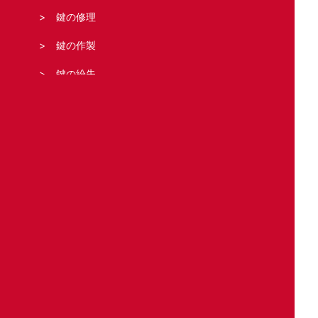
鍵の修理
鍵の作製
鍵の紛失
鍵の新規取り付け
合鍵の作製
どこの鍵のトラブル?
住宅
車
バイク
事務所・店舗
金庫