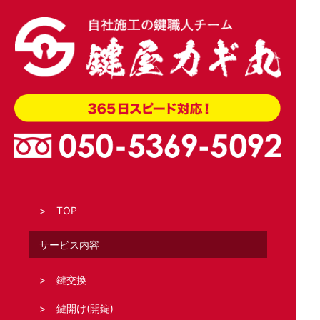
2026.04.02
玄関引き戸のトステム錠でKH-208を交換
TOP
サービス内容
鍵交換
鍵開け(開錠)