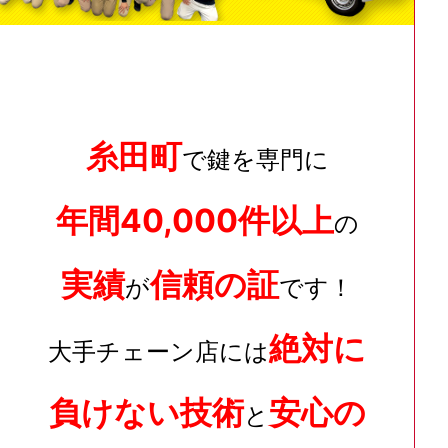
糸田町
で鍵を専門に
年間40,000件以上
の
実績
信頼の証
が
です！
絶対に
大手チェーン店には
負けない技術
安心の
と