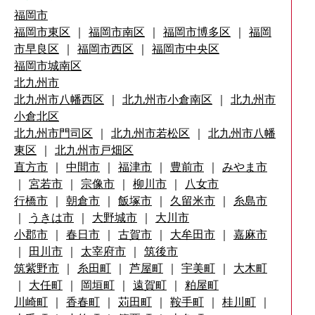
福岡市
福岡市東区
｜
福岡市南区
｜
福岡市博多区
｜
福岡
市早良区
｜
福岡市西区
｜
福岡市中央区
福岡市城南区
北九州市
北九州市八幡西区
｜
北九州市小倉南区
｜
北九州市
小倉北区
北九州市門司区
｜
北九州市若松区
｜
北九州市八幡
東区
｜
北九州市戸畑区
直方市
｜
中間市
｜
福津市
｜
豊前市
｜
みやま市
｜
宮若市
｜
宗像市
｜
柳川市
｜
八女市
行橋市
｜
朝倉市
｜
飯塚市
｜
久留米市
｜
糸島市
｜
うきは市
｜
大野城市
｜
大川市
小郡市
｜
春日市
｜
古賀市
｜
大牟田市
｜
嘉麻市
｜
田川市
｜
太宰府市
｜
筑後市
筑紫野市
｜
糸田町
｜
芦屋町
｜
宇美町
｜
大木町
｜
大任町
｜
岡垣町
｜
遠賀町
｜
粕屋町
川崎町
｜
香春町
｜
苅田町
｜
鞍手町
｜
桂川町
｜