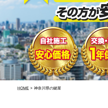
HOME
>
神奈川県の鍵屋