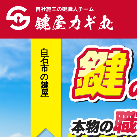
白
石
市
の
鍵
屋