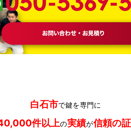
白石市
で鍵を専門に
40,000件以上
実績
信頼の証
の
が