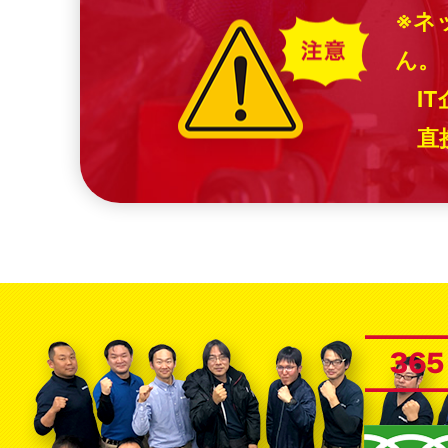
※ネ
ん。
IT
直接