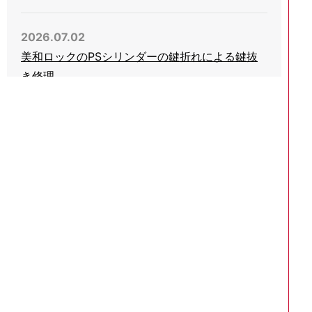
2026.07.02
美和ロックのPSシリンダーの鍵折れによる鍵抜
き修理
2026.06.03
会社事務所の引き戸錠の鍵をHINAKANのGA-
800に交換
2026.05.05
玄関ドアのプッシュプル錠で美和ロックのPGケ
ース錠を交換
2026.04.27