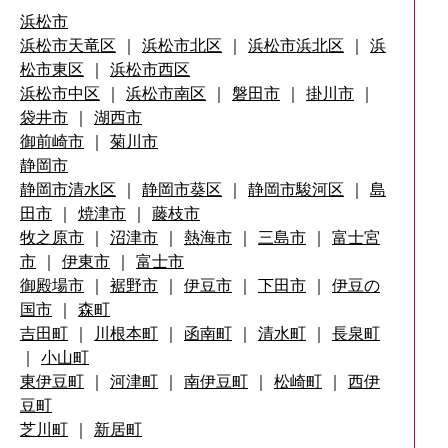
浜松市
浜松市天竜区
｜
浜松市北区
｜
浜松市浜北区
｜
浜
松市東区
｜
浜松市西区
浜松市中区
｜
浜松市南区
｜
磐田市
｜
掛川市
｜
袋井市
｜
湖西市
御前崎市
｜
菊川市
静岡市
静岡市清水区
｜
静岡市葵区
｜
静岡市駿河区
｜
島
田市
｜
焼津市
｜
藤枝市
牧之原市
｜
沼津市
｜
熱海市
｜
三島市
｜
富士宮
市
｜
伊東市
｜
富士市
御殿場市
｜
裾野市
｜
伊豆市
｜
下田市
｜
伊豆の
国市
｜
森町
吉田町
｜
川根本町
｜
函南町
｜
清水町
｜
長泉町
｜
小山町
東伊豆町
｜
河津町
｜
南伊豆町
｜
松崎町
｜
西伊
豆町
芝川町
｜
新居町