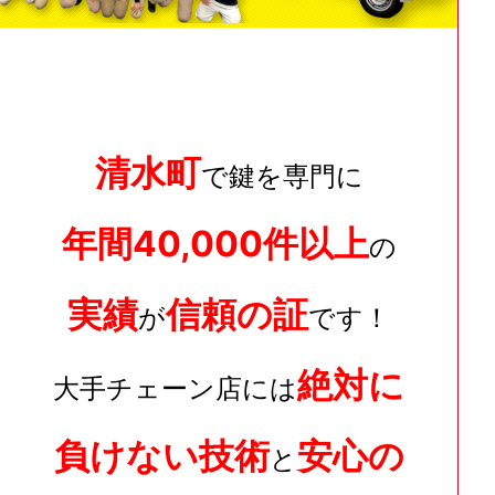
清水町
で鍵を専門に
年間40,000件以上
の
実績
信頼の証
が
です！
絶対に
大手チェーン店には
負けない技術
安心の
と