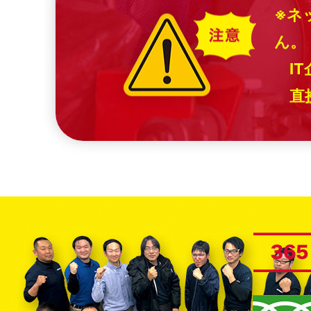
※ネ
ん。
IT
直接