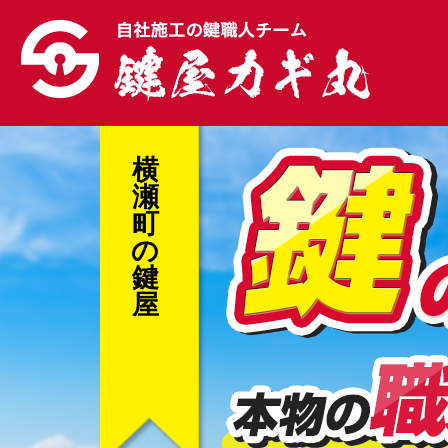
横
瀬
町
の
鍵
屋