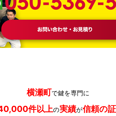
横瀬町
で鍵を専門に
40,000件以上
実績
信頼の証
の
が