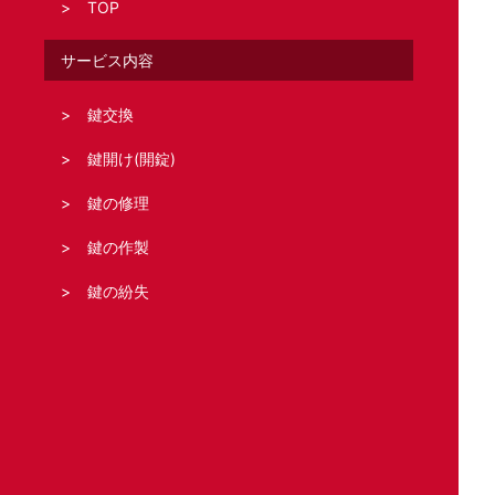
TOP
サービス内容
鍵交換
鍵開け(開錠)
鍵の修理
鍵の作製
鍵の紛失
鍵の新規取り付け
合鍵の作製
どこの鍵のトラブル?
住宅