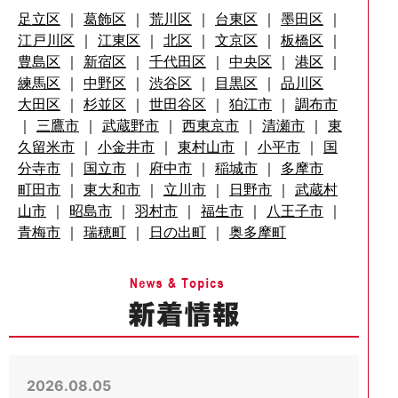
足立区
｜
葛飾区
｜
荒川区
｜
台東区
｜
墨田区
｜
江戸川区
｜
江東区
｜
北区
｜
文京区
｜
板橋区
｜
豊島区
｜
新宿区
｜
千代田区
｜
中央区
｜
港区
｜
練馬区
｜
中野区
｜
渋谷区
｜
目黒区
｜
品川区
大田区
｜
杉並区
｜
世田谷区
｜
狛江市
｜
調布市
｜
三鷹市
｜
武蔵野市
｜
西東京市
｜
清瀬市
｜
東
久留米市
｜
小金井市
｜
東村山市
｜
小平市
｜
国
分寺市
｜
国立市
｜
府中市
｜
稲城市
｜
多摩市
町田市
｜
東大和市
｜
立川市
｜
日野市
｜
武蔵村
山市
｜
昭島市
｜
羽村市
｜
福生市
｜
八王子市
｜
青梅市
｜
瑞穂町
｜
日の出町
｜
奥多摩町
2026.08.05