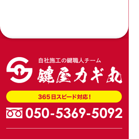
2026.04.09
木製引き戸の戸先錠をアルファの引戸用簡易鎌錠
4600に加工交換
2026.04.02
玄関引き戸のトステム錠でKH-208を交換