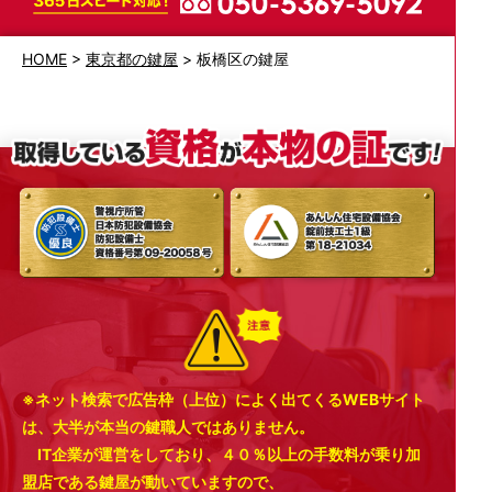
HOME
>
東京都の鍵屋
>
板橋区の鍵屋
※ネット検索で広告枠（上位）によく出てくるWEBサイト
は、大半が本当の鍵職人ではありません。
IT企業が運営をしており、４０％以上の手数料が乗り加
盟店である鍵屋が動いていますので、