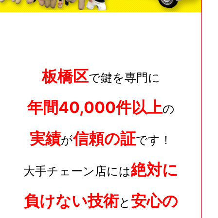
板橋区
で鍵を専門に
年間40,000件以上
の
実績
信頼の証
が
です！
絶対に
大手チェーン店には
負けない技術
安心の
と