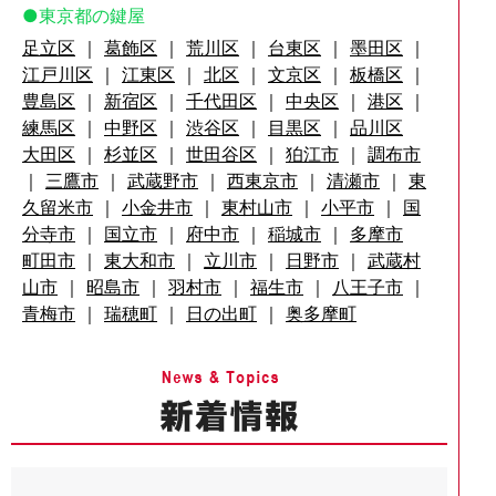
東京都の鍵屋
足立区
｜
葛飾区
｜
荒川区
｜
台東区
｜
墨田区
｜
江戸川区
｜
江東区
｜
北区
｜
文京区
｜
板橋区
｜
豊島区
｜
新宿区
｜
千代田区
｜
中央区
｜
港区
｜
練馬区
｜
中野区
｜
渋谷区
｜
目黒区
｜
品川区
大田区
｜
杉並区
｜
世田谷区
｜
狛江市
｜
調布市
｜
三鷹市
｜
武蔵野市
｜
西東京市
｜
清瀬市
｜
東
久留米市
｜
小金井市
｜
東村山市
｜
小平市
｜
国
分寺市
｜
国立市
｜
府中市
｜
稲城市
｜
多摩市
町田市
｜
東大和市
｜
立川市
｜
日野市
｜
武蔵村
山市
｜
昭島市
｜
羽村市
｜
福生市
｜
八王子市
｜
青梅市
｜
瑞穂町
｜
日の出町
｜
奥多摩町