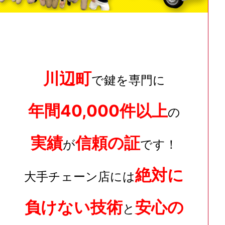
川辺町
で鍵を専門に
年間40,000件以上
の
実績
信頼の証
が
です！
絶対に
大手チェーン店には
負けない技術
安心の
と