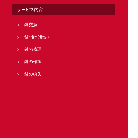
サービス内容
鍵交換
鍵開け(開錠)
鍵の修理
鍵の作製
鍵の紛失
鍵の新規取り付け
合鍵の作製
どこの鍵のトラブル?
住宅