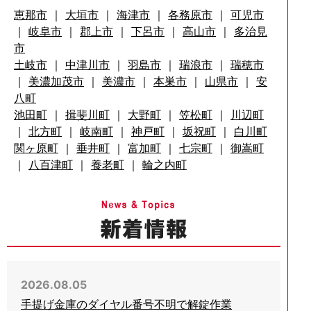
恵那市
｜
大垣市
｜
海津市
｜
各務原市
｜
可児市
｜
岐阜市
｜
郡上市
｜
下呂市
｜
高山市
｜
多治見
市
土岐市
｜
中津川市
｜
羽島市
｜
瑞浪市
｜
瑞穂市
｜
美濃加茂市
｜
美濃市
｜
本巣市
｜
山県市
｜
安
八町
池田町
｜
揖斐川町
｜
大野町
｜
笠松町
｜
川辺町
｜
北方町
｜
岐南町
｜
神戸町
｜
坂祝町
｜
白川町
関ヶ原町
｜
垂井町
｜
富加町
｜
七宗町
｜
御嵩町
｜
八百津町
｜
養老町
｜
輪之内町
2026.08.05
手提げ金庫のダイヤル番号不明で解錠作業