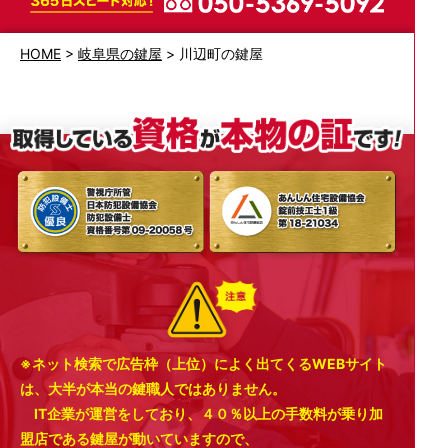
HOME
>
岐阜県の鍵屋
>
川辺町の鍵屋
※ネット検索で広告枠（上位）によく出てくるWEBサイト
は、大半が本当の鍵職人ではありません。
IT企業が運営をしており、４０％以上の手数料が乗り加
盟店である鍵屋が動いていますので、