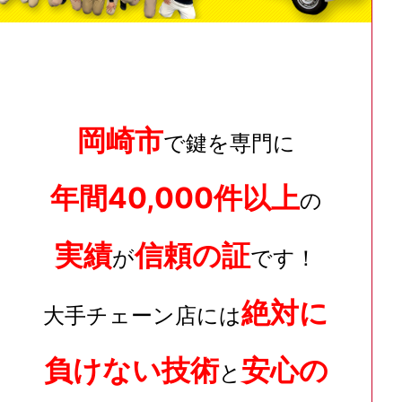
岡崎市
で鍵を専門に
年間40,000件以上
の
実績
信頼の証
が
です！
絶対に
大手チェーン店には
負けない技術
安心の
と