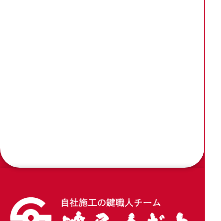
2026.04.27
玄関ドアのシリンダー2ヶ所を同一交換3237と
3238を使用
2026.04.20
窓サッシのクレセントを家研販売 のCUK-800に
交換
2026.04.09
木製引き戸の戸先錠をアルファの引戸用簡易鎌錠
4600に加工交換
2026.04.02
玄関引き戸のトステム錠でKH-208を交換