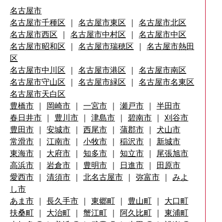
名古屋市
名古屋市千種区
｜
名古屋市東区
｜
名古屋市北区
名古屋市西区
｜
名古屋市中村区
｜
名古屋市中区
名古屋市昭和区
｜
名古屋市瑞穂区
｜
名古屋市熱田
区
名古屋市中川区
｜
名古屋市港区
｜
名古屋市南区
名古屋市守山区
｜
名古屋市緑区
｜
名古屋市名東区
名古屋市天白区
豊橋市
｜
岡崎市
｜
一宮市
｜
瀬戸市
｜
半田市
春日井市
｜
豊川市
｜
津島市
｜
碧南市
｜
刈谷市
豊田市
｜
安城市
｜
西尾市
｜
蒲郡市
｜
犬山市
常滑市
｜
江南市
｜
小牧市
｜
稲沢市
｜
新城市
東海市
｜
大府市
｜
知多市
｜
知立市
｜
尾張旭市
高浜市
｜
岩倉市
｜
豊明市
｜
日進市
｜
田原市
愛西市
｜
清須市
｜
北名古屋市
｜
弥富市
｜
みよ
し市
あま市
｜
長久手市
｜
東郷町
｜
豊山町
｜
大口町
扶桑町
｜
大治町
｜
蟹江町
｜
阿久比町
｜
東浦町