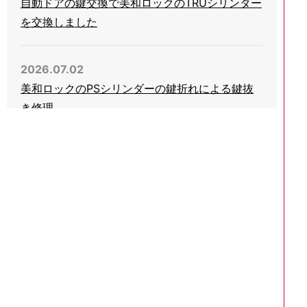
自動ドアの鍵交換で美和ロックのTRUシリンダー
を交換しました
2026.07.02
美和ロックのPSシリンダーの鍵折れによる鍵抜
き修理
2026.06.03
会社事務所の引き戸錠の鍵をHINAKANのGA-
800に交換
2026.05.05
玄関ドアのプッシュプル錠で美和ロックのPGケ
ース錠を交換