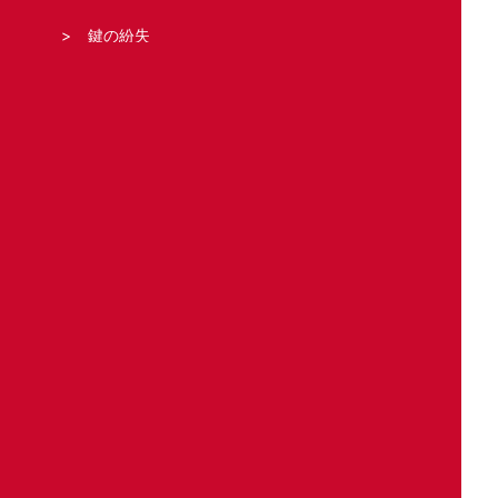
鍵の紛失
鍵の新規取り付け
合鍵の作製
どこの鍵のトラブル?
住宅
車
バイク
事務所・店舗
金庫
ロッカー