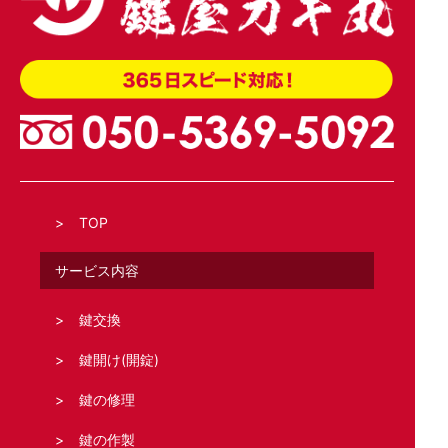
TOP
サービス内容
鍵交換
鍵開け(開錠)
鍵の修理
鍵の作製