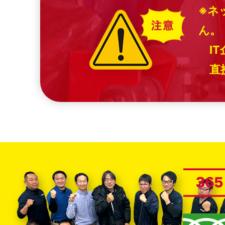
※ネ
ん。
IT
直接