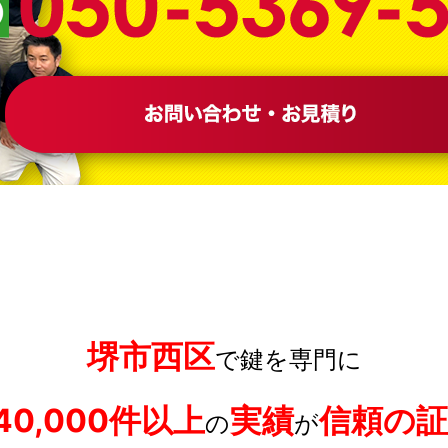
堺市西区
で鍵を専門に
40,000件以上
実績
信頼の証
の
が