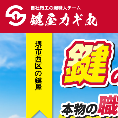
堺
市
西
区
の
鍵
屋