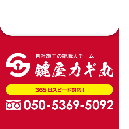
2026.04.09
木製引き戸の戸先錠をアルファの引戸用簡易鎌錠
4600に加工交換
2026.04.02
玄関引き戸のトステム錠でKH-208を交換