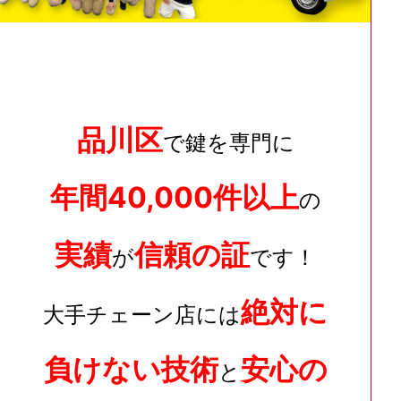
品川区
で鍵を専門に
年間40,000件以上
の
実績
信頼の証
が
です！
絶対に
大手チェーン店には
負けない技術
安心の
と