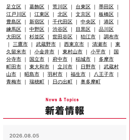
足立区
｜
葛飾区
｜
荒川区
｜
台東区
｜
墨田区
｜
江戸川区
｜
江東区
｜
北区
｜
文京区
｜
板橋区
｜
豊島区
｜
新宿区
｜
千代田区
｜
中央区
｜
港区
｜
練馬区
｜
中野区
｜
渋谷区
｜
目黒区
｜
品川区
大田区
｜
杉並区
｜
世田谷区
｜
狛江市
｜
調布市
｜
三鷹市
｜
武蔵野市
｜
西東京市
｜
清瀬市
｜
東
久留米市
｜
小金井市
｜
東村山市
｜
小平市
｜
国
分寺市
｜
国立市
｜
府中市
｜
稲城市
｜
多摩市
町田市
｜
東大和市
｜
立川市
｜
日野市
｜
武蔵村
山市
｜
昭島市
｜
羽村市
｜
福生市
｜
八王子市
｜
青梅市
｜
瑞穂町
｜
日の出町
｜
奥多摩町
2026.08.05