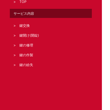
TOP
サービス内容
鍵交換
鍵開け(開錠)
鍵の修理
鍵の作製
鍵の紛失
鍵の新規取り付け
合鍵の作製
どこの鍵のトラブル?
住宅