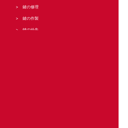
鍵の修理
鍵の作製
鍵の紛失
鍵の新規取り付け
合鍵の作製
どこの鍵のトラブル?
住宅
車
バイク
事務所・店舗
金庫