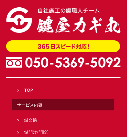
2026.04.02
玄関引き戸のトステム錠でKH-208を交換
TOP
サービス内容
鍵交換
鍵開け(開錠)