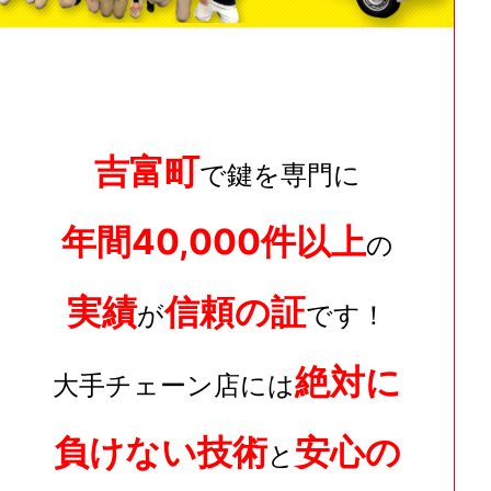
吉富町
で鍵を専門に
年間40,000件以上
の
実績
信頼の証
が
です！
絶対に
大手チェーン店には
負けない技術
安心の
と