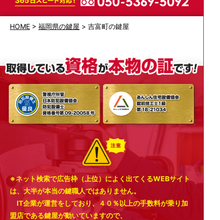
HOME
>
福岡県の鍵屋
>
吉富町の鍵屋
※ネット検索で広告枠（上位）によく出てくるWEBサイト
は、大半が本当の鍵職人ではありません。
IT企業が運営をしており、４０％以上の手数料が乗り加
盟店である鍵屋が動いていますので、