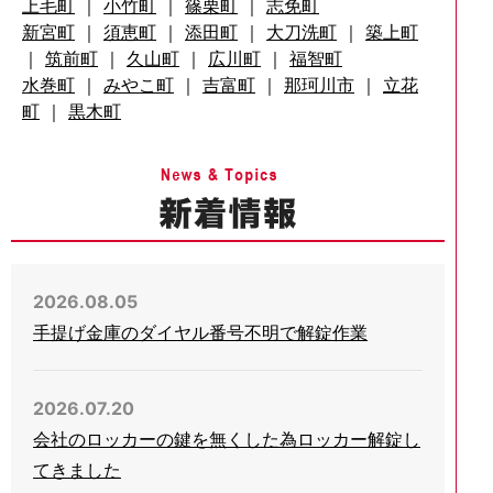
上毛町
｜
小竹町
｜
篠栗町
｜
志免町
新宮町
｜
須恵町
｜
添田町
｜
大刀洗町
｜
築上町
｜
筑前町
｜
久山町
｜
広川町
｜
福智町
水巻町
｜
みやこ町
｜
吉富町
｜
那珂川市
｜
立花
町
｜
黒木町
2026.08.05
手提げ金庫のダイヤル番号不明で解錠作業
2026.07.20
会社のロッカーの鍵を無くした為ロッカー解錠し
てきました