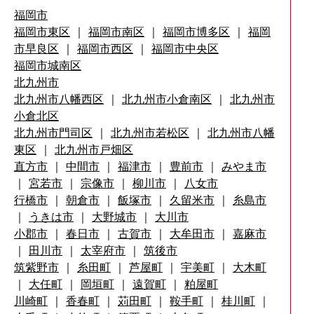
福岡市
福岡市東区
｜
福岡市南区
｜
福岡市博多区
｜
福岡
市早良区
｜
福岡市西区
｜
福岡市中央区
福岡市城南区
北九州市
北九州市八幡西区
｜
北九州市小倉南区
｜
北九州市
小倉北区
北九州市門司区
｜
北九州市若松区
｜
北九州市八幡
東区
｜
北九州市戸畑区
直方市
｜
中間市
｜
福津市
｜
豊前市
｜
みやま市
｜
宮若市
｜
宗像市
｜
柳川市
｜
八女市
行橋市
｜
朝倉市
｜
飯塚市
｜
久留米市
｜
糸島市
｜
うきは市
｜
大野城市
｜
大川市
小郡市
｜
春日市
｜
古賀市
｜
大牟田市
｜
嘉麻市
｜
田川市
｜
太宰府市
｜
筑後市
筑紫野市
｜
糸田町
｜
芦屋町
｜
宇美町
｜
大木町
｜
大任町
｜
岡垣町
｜
遠賀町
｜
粕屋町
川崎町
｜
香春町
｜
苅田町
｜
鞍手町
｜
桂川町
｜