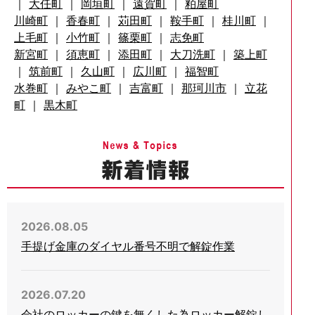
｜
大任町
｜
岡垣町
｜
遠賀町
｜
粕屋町
川崎町
｜
香春町
｜
苅田町
｜
鞍手町
｜
桂川町
｜
上毛町
｜
小竹町
｜
篠栗町
｜
志免町
新宮町
｜
須恵町
｜
添田町
｜
大刀洗町
｜
築上町
｜
筑前町
｜
久山町
｜
広川町
｜
福智町
水巻町
｜
みやこ町
｜
吉富町
｜
那珂川市
｜
立花
町
｜
黒木町
2026.08.05
手提げ金庫のダイヤル番号不明で解錠作業
2026.07.20
会社のロッカーの鍵を無くした為ロッカー解錠し