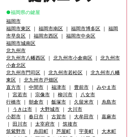
福岡県の鍵屋
福岡市
福岡市東区
｜
福岡市南区
｜
福岡市博多区
｜
福岡
市早良区
｜
福岡市西区
｜
福岡市中央区
福岡市城南区
北九州市
北九州市八幡西区
｜
北九州市小倉南区
｜
北九州市
小倉北区
北九州市門司区
｜
北九州市若松区
｜
北九州市八幡
東区
｜
北九州市戸畑区
直方市
｜
中間市
｜
福津市
｜
豊前市
｜
みやま市
｜
宮若市
｜
宗像市
｜
柳川市
｜
八女市
行橋市
｜
朝倉市
｜
飯塚市
｜
久留米市
｜
糸島市
｜
うきは市
｜
大野城市
｜
大川市
小郡市
｜
春日市
｜
古賀市
｜
大牟田市
｜
嘉麻市
｜
田川市
｜
太宰府市
｜
筑後市
筑紫野市
｜
糸田町
｜
芦屋町
｜
宇美町
｜
大木町