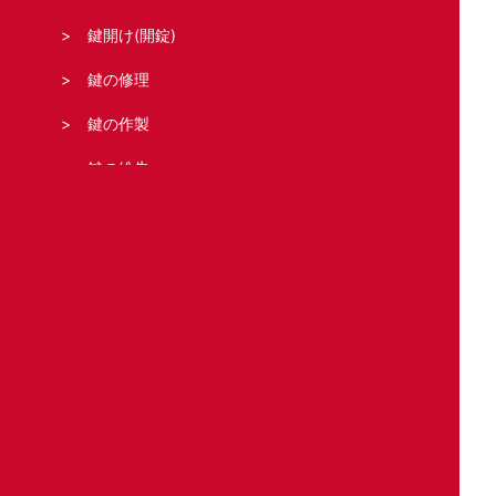
鍵開け(開錠)
鍵の修理
鍵の作製
鍵の紛失
鍵の新規取り付け
合鍵の作製
どこの鍵のトラブル?
住宅
車
バイク