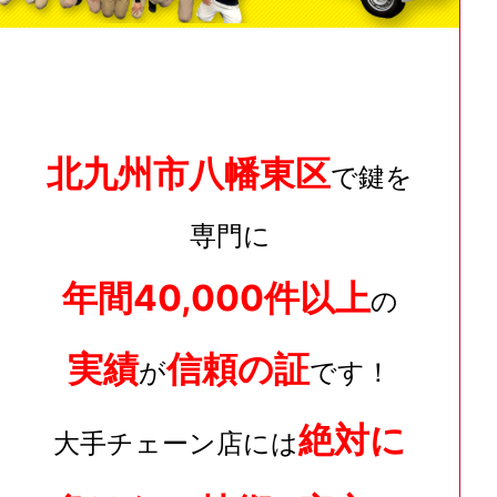
北九州市八幡東区
で鍵を
専門に
年間40,000件以上
の
実績
信頼の証
が
です！
絶対に
大手チェーン店には