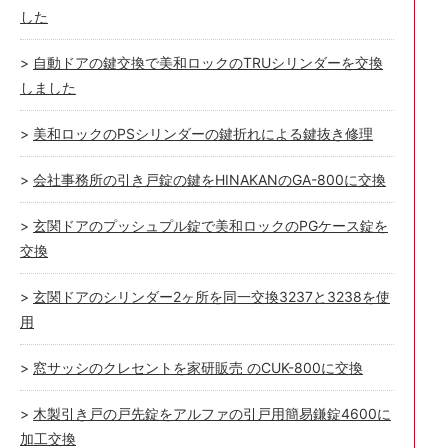
した
自動ドアの鍵交換で美和ロックのTRUシリンダーを交換
しました
美和ロックのPSシリンダーの鍵折れによる鍵抜き修理
会社事務所の引き戸錠の鍵をHINAKANのGA-800に交換
玄関ドアのプッシュプル錠で美和ロックのPGケース錠を
交換
玄関ドアのシリンダー2ヶ所を同一交換3237と3238を使
用
窓サッシのクレセントを家研販売 のCUK-800に交換
木製引き戸の戸先錠をアルファの引戸用簡易鎌錠4600に
加工交換