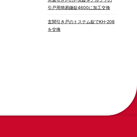
引戸用簡易鎌錠4600に加工交換
玄関引き戸のトステム錠でKH-208
を交換