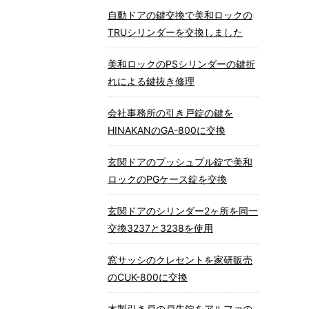
自動ドアの鍵交換で美和ロックの
TRUシリンダーを交換しました
美和ロックのPSシリンダーの鍵折
れによる鍵抜き修理
会社事務所の引き戸錠の鍵を
HINAKANのGA-800に交換
玄関ドアのプッシュプル錠で美和
ロックのPGケース錠を交換
玄関ドアのシリンダー2ヶ所を同一
交換3237と3238を使用
窓サッシのクレセントを家研販売
のCUK-800に交換
木製引き戸の戸先錠をアルファの