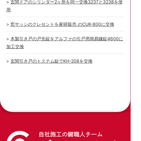
玄関ドアのシリンダー2ヶ所を同一交換3237と3238を使
用
窓サッシのクレセントを家研販売 のCUK-800に交換
木製引き戸の戸先錠をアルファの引戸用簡易鎌錠4600に
加工交換
玄関引き戸のトステム錠でKH-208を交換