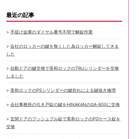
最近の記事
手提げ金庫のダイヤル番号不明で解錠作業
会社のロッカーの鍵を無くした為ロッカー解錠してきま
した
自動ドアの鍵交換で美和ロックのTRUシリンダーを交換
しました
美和ロックのPSシリンダーの鍵折れによる鍵抜き修理
会社事務所の引き戸錠の鍵をHINAKANのGA-800に交換
玄関ドアのプッシュプル錠で美和ロックのPGケース錠を
交換