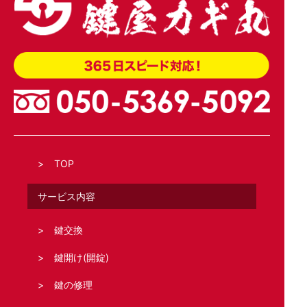
TOP
サービス内容
鍵交換
鍵開け(開錠)
鍵の修理