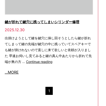
鍵が折れて鍵穴に残ってしまいシリンダー修理
2025.12.30
出掛けようとして鍵を鍵穴に挿し回そうとしたら鍵が折れ
てしまって鍵の先端が鍵穴の中に残っていてスペアキーで
も鍵が掛けれないので直しに来て欲しいと依頼が入りまし
た 早速お伺いし見てみると鍵の真ん中あたりから折れて先
鍵
端が奥の方 …
Continue reading
が
…MORE
折
れ
て
1
鍵
穴
に