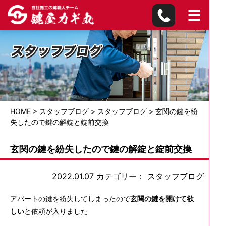
HOME
>
スタッフブログ
>
スタッフブログ
>
玄関の鍵を紛
失したので鍵の解錠と錠前交換
玄関の鍵を紛失したので鍵の解錠と錠前交換
2022.01.07
カテゴリー：
スタッフブログ
アパートの鍵を紛失してしまったので
玄関の鍵を開けて欲
しい
と依頼が入りました