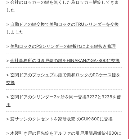
会社のロッカーの鍵を無くした為ロッカー解錠してきま
した
自動ドアの鍵交換で美和ロックのTRUシリンダーを交換
しました
美和ロックのPSシリンダーの鍵折れによる鍵抜き修理
会社事務所の引き戸錠の鍵をHINAKANのGA-800に交換
玄関ドアのプッシュプル錠で美和ロックのPGケース錠を
交換
玄関ドアのシリンダー2ヶ所を同一交換3237と3238を使
用
窓サッシのクレセントを家研販売 のCUK-800に交換
木製引き戸の戸先錠をアルファの引戸用簡易鎌錠4600に