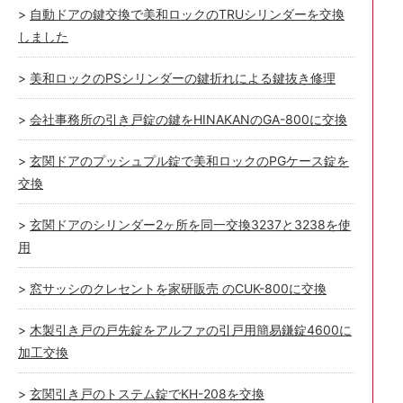
自動ドアの鍵交換で美和ロックのTRUシリンダーを交換
しました
美和ロックのPSシリンダーの鍵折れによる鍵抜き修理
会社事務所の引き戸錠の鍵をHINAKANのGA-800に交換
玄関ドアのプッシュプル錠で美和ロックのPGケース錠を
交換
玄関ドアのシリンダー2ヶ所を同一交換3237と3238を使
用
窓サッシのクレセントを家研販売 のCUK-800に交換
木製引き戸の戸先錠をアルファの引戸用簡易鎌錠4600に
加工交換
玄関引き戸のトステム錠でKH-208を交換