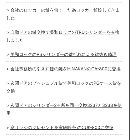
会社のロッカーの鍵を無くした為ロッカー解錠してきま
した
自動ドアの鍵交換で美和ロックのTRUシリンダーを交換
しました
美和ロックのPSシリンダーの鍵折れによる鍵抜き修理
会社事務所の引き戸錠の鍵をHINAKANのGA-800に交換
玄関ドアのプッシュプル錠で美和ロックのPGケース錠を
交換
玄関ドアのシリンダー2ヶ所を同一交換3237と3238を使
用
窓サッシのクレセントを家研販売 のCUK-800に交換