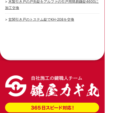
木製引き戸の戸先錠をアルファの引戸用簡易鎌錠4600に
加工交換
玄関引き戸のトステム錠でKH-208を交換