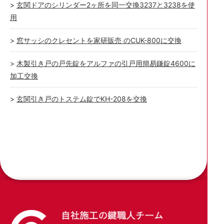
玄関ドアのシリンダー2ヶ所を同一交換3237と3238を使
用
窓サッシのクレセントを家研販売 のCUK-800に交換
木製引き戸の戸先錠をアルファの引戸用簡易鎌錠4600に
加工交換
玄関引き戸のトステム錠でKH-208を交換