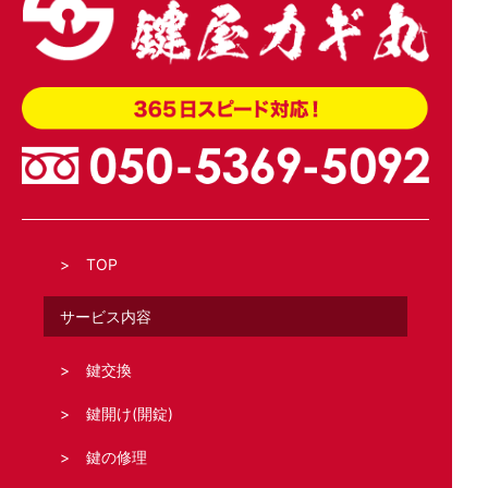
TOP
サービス内容
鍵交換
鍵開け(開錠)
鍵の修理