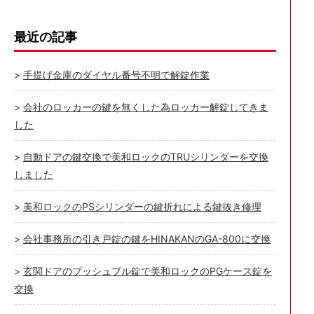
最近の記事
手提げ金庫のダイヤル番号不明で解錠作業
会社のロッカーの鍵を無くした為ロッカー解錠してきま
した
自動ドアの鍵交換で美和ロックのTRUシリンダーを交換
しました
美和ロックのPSシリンダーの鍵折れによる鍵抜き修理
会社事務所の引き戸錠の鍵をHINAKANのGA-800に交換
玄関ドアのプッシュプル錠で美和ロックのPGケース錠を
交換