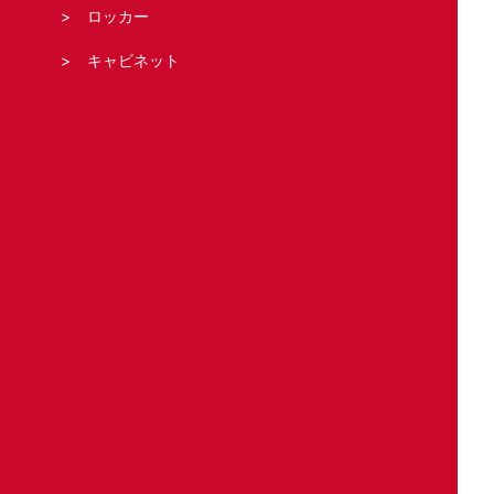
ロッカー
キャビネット
シャッター
法人の客様へ
スタッフブログ
お問い合わせ・お見積もり
運営元
Copyright (C) 鍵屋カギ丸 All Right Reserved.