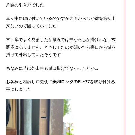
片開の引き戸でした
真ん中に鍵は付いているのですが内側からしか鍵を施錠出
来ないので困っていました
古い扉でよく見ましたが最近では中からしか掛けれない玄
関扉はありません、どうしてたのか聞いたら裏口から鍵を
掛けて外出していたそうです
ちなみに昔は外出中も鍵は掛けてなかったとか…
お客様と相談し戸先側に
美和ロックのSL-77
を取り付ける
事にしました