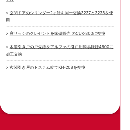
玄関ドアのシリンダー2ヶ所を同一交換3237と3238を使
用
窓サッシのクレセントを家研販売 のCUK-800に交換
木製引き戸の戸先錠をアルファの引戸用簡易鎌錠4600に
加工交換
玄関引き戸のトステム錠でKH-208を交換