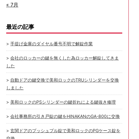
« 7月
最近の記事
手提げ金庫のダイヤル番号不明で解錠作業
会社のロッカーの鍵を無くした為ロッカー解錠してきま
した
自動ドアの鍵交換で美和ロックのTRUシリンダーを交換
しました
美和ロックのPSシリンダーの鍵折れによる鍵抜き修理
会社事務所の引き戸錠の鍵をHINAKANのGA-800に交換
玄関ドアのプッシュプル錠で美和ロックのPGケース錠を
交換