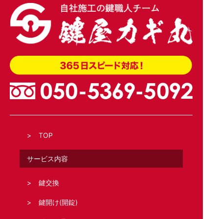
TOP
サービス内容
鍵交換
鍵開け(開錠)