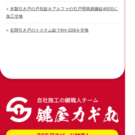
木製引き戸の戸先錠をアルファの引戸用簡易鎌錠4600に
加工交換
玄関引き戸のトステム錠でKH-208を交換