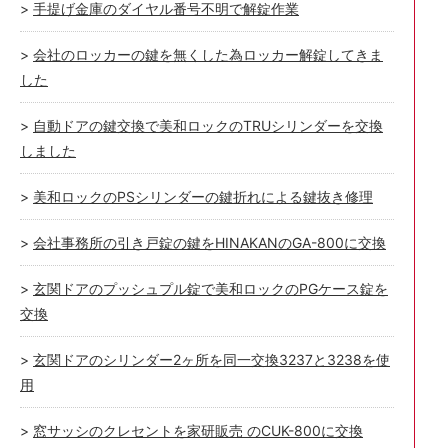
手提げ金庫のダイヤル番号不明で解錠作業
会社のロッカーの鍵を無くした為ロッカー解錠してきま
した
自動ドアの鍵交換で美和ロックのTRUシリンダーを交換
しました
美和ロックのPSシリンダーの鍵折れによる鍵抜き修理
会社事務所の引き戸錠の鍵をHINAKANのGA-800に交換
玄関ドアのプッシュプル錠で美和ロックのPGケース錠を
交換
玄関ドアのシリンダー2ヶ所を同一交換3237と3238を使
用
窓サッシのクレセントを家研販売 のCUK-800に交換