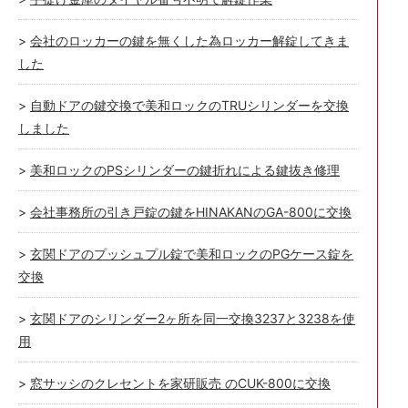
会社のロッカーの鍵を無くした為ロッカー解錠してきま
した
自動ドアの鍵交換で美和ロックのTRUシリンダーを交換
しました
美和ロックのPSシリンダーの鍵折れによる鍵抜き修理
会社事務所の引き戸錠の鍵をHINAKANのGA-800に交換
玄関ドアのプッシュプル錠で美和ロックのPGケース錠を
交換
玄関ドアのシリンダー2ヶ所を同一交換3237と3238を使
用
窓サッシのクレセントを家研販売 のCUK-800に交換