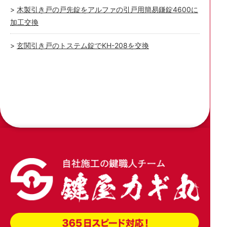
木製引き戸の戸先錠をアルファの引戸用簡易鎌錠4600に
加工交換
玄関引き戸のトステム錠でKH-208を交換