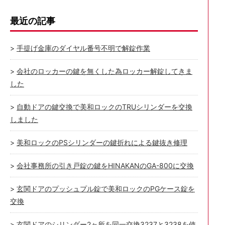
最近の記事
手提げ金庫のダイヤル番号不明で解錠作業
会社のロッカーの鍵を無くした為ロッカー解錠してきま
した
自動ドアの鍵交換で美和ロックのTRUシリンダーを交換
しました
美和ロックのPSシリンダーの鍵折れによる鍵抜き修理
会社事務所の引き戸錠の鍵をHINAKANのGA-800に交換
玄関ドアのプッシュプル錠で美和ロックのPGケース錠を
交換
玄関ドアのシリンダー2ヶ所を同一交換3237と3238を使