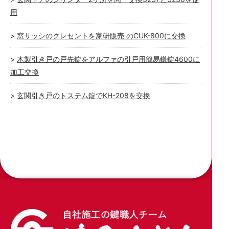
用
窓サッシのクレセントを家研販売 のCUK-800に交換
木製引き戸の戸先錠をアルファの引戸用簡易鎌錠4600に
加工交換
玄関引き戸のトステム錠でKH-208を交換