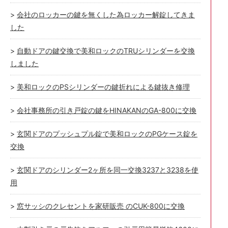
会社のロッカーの鍵を無くした為ロッカー解錠してきま
した
自動ドアの鍵交換で美和ロックのTRUシリンダーを交換
しました
美和ロックのPSシリンダーの鍵折れによる鍵抜き修理
会社事務所の引き戸錠の鍵をHINAKANのGA-800に交換
玄関ドアのプッシュプル錠で美和ロックのPGケース錠を
交換
玄関ドアのシリンダー2ヶ所を同一交換3237と3238を使
用
窓サッシのクレセントを家研販売 のCUK-800に交換