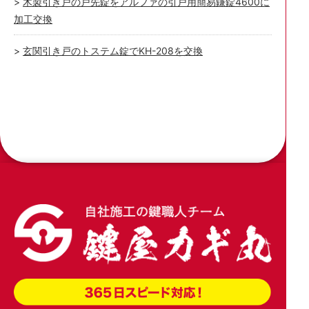
木製引き戸の戸先錠をアルファの引戸用簡易鎌錠4600に
加工交換
玄関引き戸のトステム錠でKH-208を交換