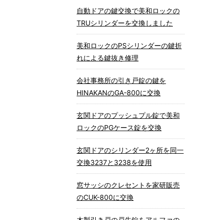
自動ドアの鍵交換で美和ロックの
TRUシリンダーを交換しました
美和ロックのPSシリンダーの鍵折
れによる鍵抜き修理
会社事務所の引き戸錠の鍵を
HINAKANのGA-800に交換
玄関ドアのプッシュプル錠で美和
ロックのPGケース錠を交換
玄関ドアのシリンダー2ヶ所を同一
交換3237と3238を使用
窓サッシのクレセントを家研販売
のCUK-800に交換
木製引き戸の戸先錠をアルファの