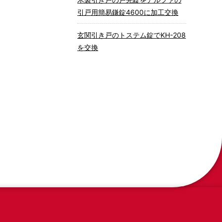
引戸用簡易鎌錠4600に加工交換
玄関引き戸のトステム錠でKH-208
を交換