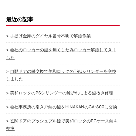
最近の記事
手提げ金庫のダイヤル番号不明で解錠作業
会社のロッカーの鍵を無くした為ロッカー解錠してきま
した
自動ドアの鍵交換で美和ロックのTRUシリンダーを交換
しました
美和ロックのPSシリンダーの鍵折れによる鍵抜き修理
会社事務所の引き戸錠の鍵をHINAKANのGA-800に交換
玄関ドアのプッシュプル錠で美和ロックのPGケース錠を
交換