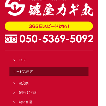
TOP
サービス内容
鍵交換
鍵開け(開錠)
鍵の修理