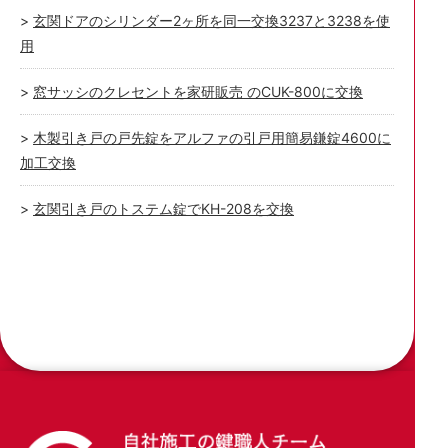
玄関ドアのシリンダー2ヶ所を同一交換3237と3238を使
用
窓サッシのクレセントを家研販売 のCUK-800に交換
木製引き戸の戸先錠をアルファの引戸用簡易鎌錠4600に
加工交換
玄関引き戸のトステム錠でKH-208を交換