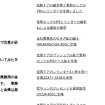
自動ドアの鍵交換で美和ロックの
TRUシリンダーを交換しました
美和ロックのPSシリンダーの鍵折
れによる鍵抜き修理
会社事務所の引き戸錠の鍵を
ので注意が必
HINAKANのGA-800に交換
玄関ドアのプッシュプル錠で美和
聞いてみた方
ロックのPGケース錠を交換
玄関ドアのシリンダー2ヶ所を同一
に業務用の金
交換3237と3238を使用
ます。 業務
窓サッシのクレセントを家研販売
うと金庫は産
のCUK-800に交換
木製引き戸の戸先錠をアルファの