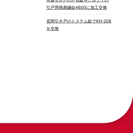
引戸用簡易鎌錠4600に加工交換
玄関引き戸のトステム錠でKH-208
を交換