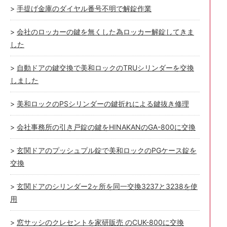
手提げ金庫のダイヤル番号不明で解錠作業
会社のロッカーの鍵を無くした為ロッカー解錠してきま
した
自動ドアの鍵交換で美和ロックのTRUシリンダーを交換
しました
美和ロックのPSシリンダーの鍵折れによる鍵抜き修理
会社事務所の引き戸錠の鍵をHINAKANのGA-800に交換
玄関ドアのプッシュプル錠で美和ロックのPGケース錠を
交換
玄関ドアのシリンダー2ヶ所を同一交換3237と3238を使
用
窓サッシのクレセントを家研販売 のCUK-800に交換