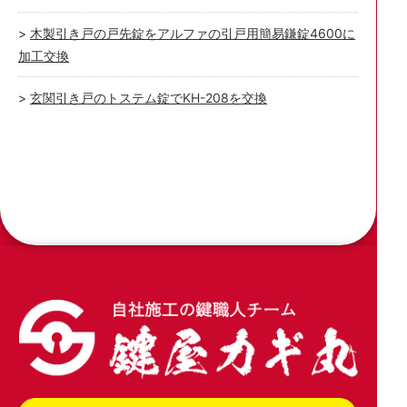
木製引き戸の戸先錠をアルファの引戸用簡易鎌錠4600に
加工交換
玄関引き戸のトステム錠でKH-208を交換