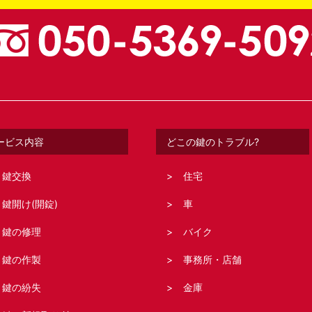
ービス内容
どこの鍵のトラブル?
鍵交換
住宅
鍵開け(開錠)
車
鍵の修理
バイク
鍵の作製
事務所・店舗
鍵の紛失
金庫