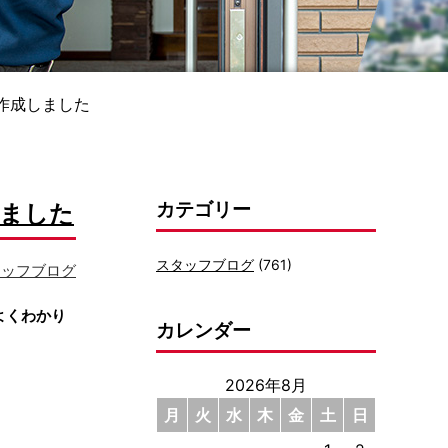
を作成しました
カテゴリー
しました
スタッフブログ
(761)
タッフブログ
よくわかり
カレンダー
2026年8月
月
火
水
木
金
土
日