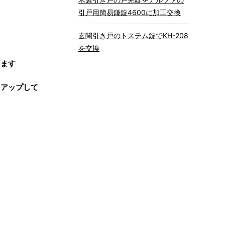
引戸用簡易鎌錠4600に加工交換
玄関引き戸のトステム錠でKH-208
を交換
きます
をアップして