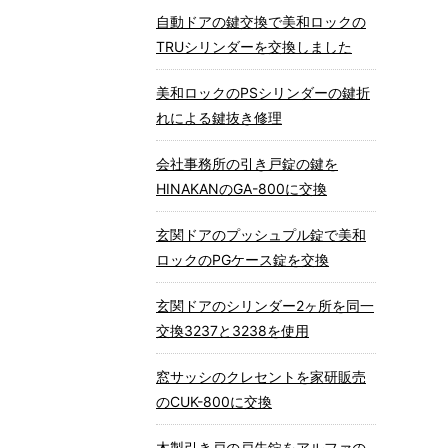
自動ドアの鍵交換で美和ロックの
TRUシリンダーを交換しました
美和ロックのPSシリンダーの鍵折
れによる鍵抜き修理
会社事務所の引き戸錠の鍵を
HINAKANのGA-800に交換
玄関ドアのプッシュプル錠で美和
ロックのPGケース錠を交換
玄関ドアのシリンダー2ヶ所を同一
交換3237と3238を使用
窓サッシのクレセントを家研販売
のCUK-800に交換
木製引き戸の戸先錠をアルファの