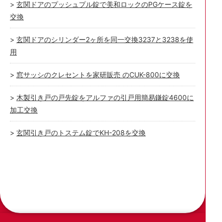
玄関ドアのプッシュプル錠で美和ロックのPGケース錠を
交換
玄関ドアのシリンダー2ヶ所を同一交換3237と3238を使
用
窓サッシのクレセントを家研販売 のCUK-800に交換
木製引き戸の戸先錠をアルファの引戸用簡易鎌錠4600に
加工交換
玄関引き戸のトステム錠でKH-208を交換