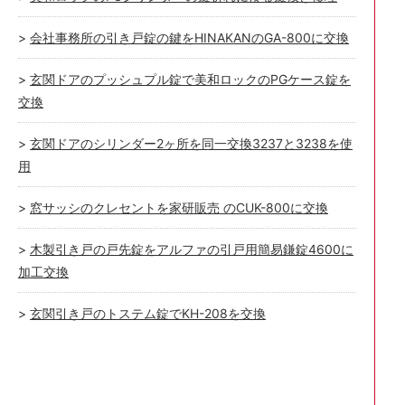
会社事務所の引き戸錠の鍵をHINAKANのGA-800に交換
玄関ドアのプッシュプル錠で美和ロックのPGケース錠を
交換
玄関ドアのシリンダー2ヶ所を同一交換3237と3238を使
用
窓サッシのクレセントを家研販売 のCUK-800に交換
木製引き戸の戸先錠をアルファの引戸用簡易鎌錠4600に
加工交換
玄関引き戸のトステム錠でKH-208を交換