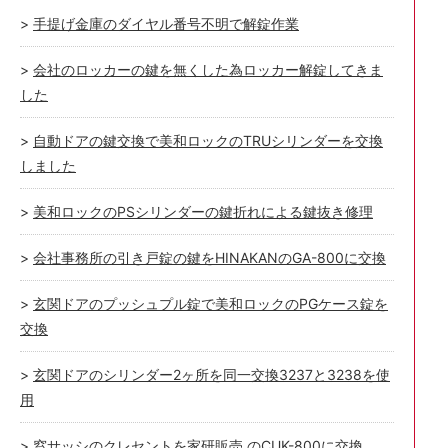
手提げ金庫のダイヤル番号不明で解錠作業
会社のロッカーの鍵を無くした為ロッカー解錠してきま
した
自動ドアの鍵交換で美和ロックのTRUシリンダーを交換
しました
美和ロックのPSシリンダーの鍵折れによる鍵抜き修理
会社事務所の引き戸錠の鍵をHINAKANのGA-800に交換
玄関ドアのプッシュプル錠で美和ロックのPGケース錠を
交換
玄関ドアのシリンダー2ヶ所を同一交換3237と3238を使
用
窓サッシのクレセントを家研販売 のCUK-800に交換