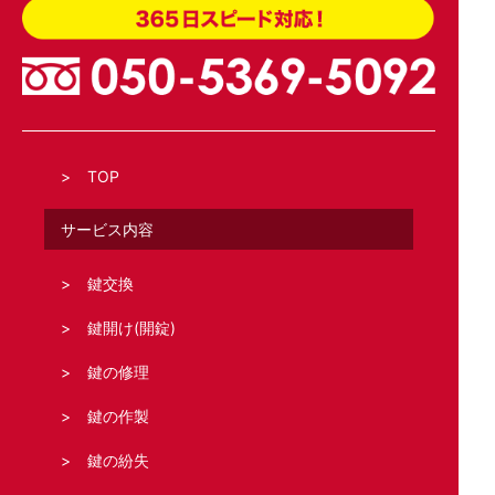
TOP
サービス内容
鍵交換
鍵開け(開錠)
鍵の修理
鍵の作製
鍵の紛失