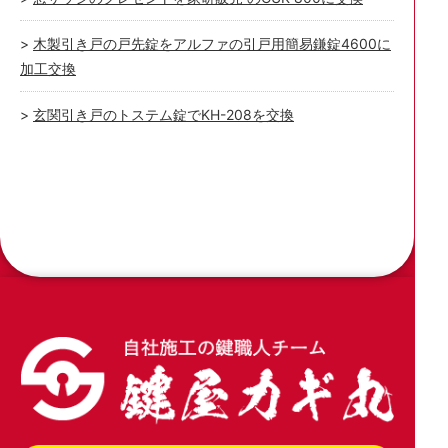
木製引き戸の戸先錠をアルファの引戸用簡易鎌錠4600に
加工交換
玄関引き戸のトステム錠でKH-208を交換