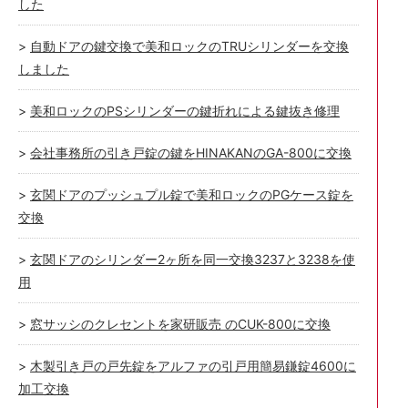
した
自動ドアの鍵交換で美和ロックのTRUシリンダーを交換
しました
美和ロックのPSシリンダーの鍵折れによる鍵抜き修理
会社事務所の引き戸錠の鍵をHINAKANのGA-800に交換
玄関ドアのプッシュプル錠で美和ロックのPGケース錠を
交換
玄関ドアのシリンダー2ヶ所を同一交換3237と3238を使
用
窓サッシのクレセントを家研販売 のCUK-800に交換
木製引き戸の戸先錠をアルファの引戸用簡易鎌錠4600に
加工交換