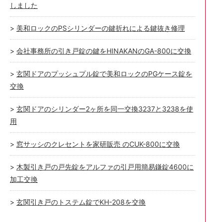
しました
美和ロックのPSシリンダーの鍵折れによる鍵抜き修理
会社事務所の引き戸錠の鍵をHINAKANのGA-800に交換
玄関ドアのプッシュプル錠で美和ロックのPGケース錠を
交換
玄関ドアのシリンダー2ヶ所を同一交換3237と3238を使
用
窓サッシのクレセントを家研販売 のCUK-800に交換
木製引き戸の戸先錠をアルファの引戸用簡易鎌錠4600に
加工交換
玄関引き戸のトステム錠でKH-208を交換