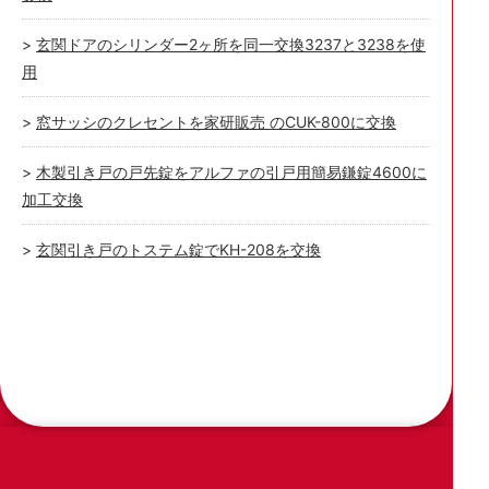
玄関ドアのシリンダー2ヶ所を同一交換3237と3238を使
用
窓サッシのクレセントを家研販売 のCUK-800に交換
木製引き戸の戸先錠をアルファの引戸用簡易鎌錠4600に
加工交換
玄関引き戸のトステム錠でKH-208を交換