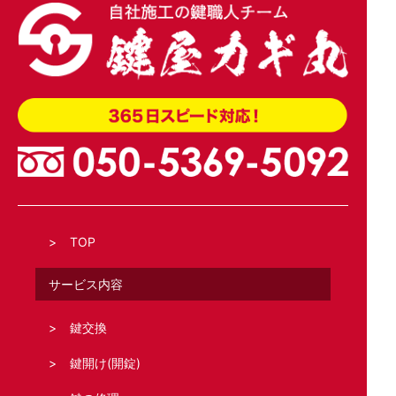
TOP
サービス内容
鍵交換
鍵開け(開錠)