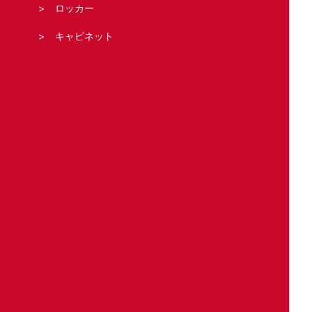
ロッカー
キャビネット
シャッター
法人の客様へ
スタッフブログ
お問い合わせ・お見積もり
運営元
Copyright (C) 鍵屋カギ丸 All Right Reserved.