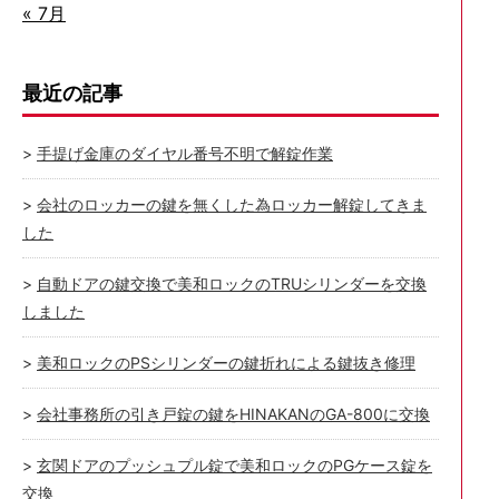
« 7月
最近の記事
手提げ金庫のダイヤル番号不明で解錠作業
会社のロッカーの鍵を無くした為ロッカー解錠してきま
した
自動ドアの鍵交換で美和ロックのTRUシリンダーを交換
しました
美和ロックのPSシリンダーの鍵折れによる鍵抜き修理
会社事務所の引き戸錠の鍵をHINAKANのGA-800に交換
玄関ドアのプッシュプル錠で美和ロックのPGケース錠を
交換