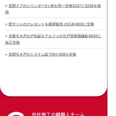
玄関ドアのシリンダー2ヶ所を同一交換3237と3238を使
用
窓サッシのクレセントを家研販売 のCUK-800に交換
木製引き戸の戸先錠をアルファの引戸用簡易鎌錠4600に
加工交換
玄関引き戸のトステム錠でKH-208を交換