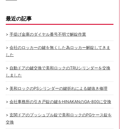
最近の記事
手提げ金庫のダイヤル番号不明で解錠作業
会社のロッカーの鍵を無くした為ロッカー解錠してきま
した
自動ドアの鍵交換で美和ロックのTRUシリンダーを交換
しました
美和ロックのPSシリンダーの鍵折れによる鍵抜き修理
会社事務所の引き戸錠の鍵をHINAKANのGA-800に交換
玄関ドアのプッシュプル錠で美和ロックのPGケース錠を
交換