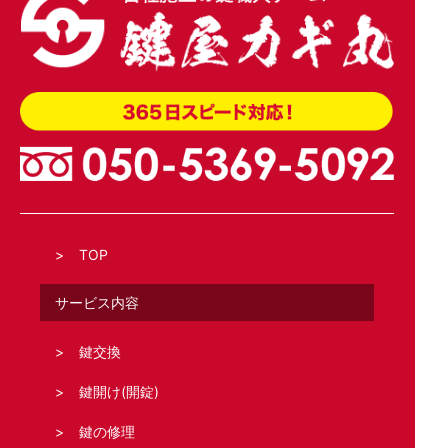
TOP
サービス内容
鍵交換
鍵開け(開錠)
鍵の修理