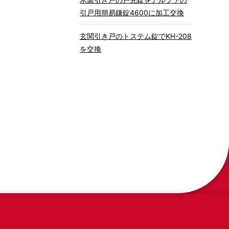
引戸用簡易鎌錠4600に加工交換
玄関引き戸のトステム錠でKH-208
を交換