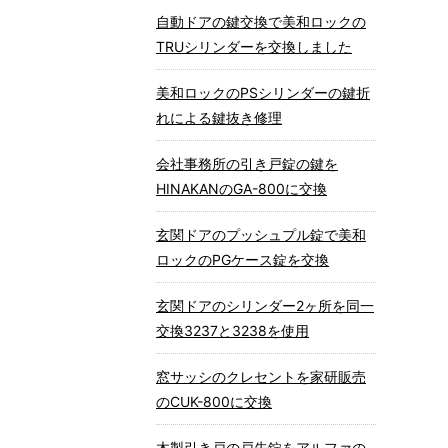
自動ドアの鍵交換で美和ロックの
TRUシリンダーを交換しました
美和ロックのPSシリンダーの鍵折
れによる鍵抜き修理
会社事務所の引き戸錠の鍵を
HINAKANのGA-800に交換
玄関ドアのプッシュプル錠で美和
ロックのPGケース錠を交換
玄関ドアのシリンダー2ヶ所を同一
交換3237と3238を使用
窓サッシのクレセントを家研販売
のCUK-800に交換
木製引き戸の戸先錠をアルファの