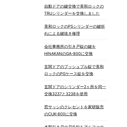
自動ドアの鍵交換で美和ロックの
TRUシリンダーを交換しました
美和ロックのPSシリンダーの鍵折
れによる鍵抜き修理
会社事務所の引き戸錠の鍵を
HINAKANのGA-800に交換
玄関ドアのプッシュプル錠で美和
ロックのPGケース錠を交換
玄関ドアのシリンダー2ヶ所を同一
交換3237と3238を使用
窓サッシのクレセントを家研販売
のCUK-800に交換
木製引き戸の戸先錠をアルファの