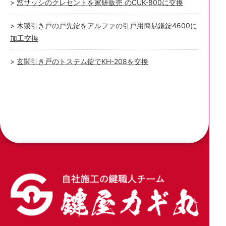
窓サッシのクレセントを家研販売 のCUK-800に交換
木製引き戸の戸先錠をアルファの引戸用簡易鎌錠4600に
加工交換
玄関引き戸のトステム錠でKH-208を交換