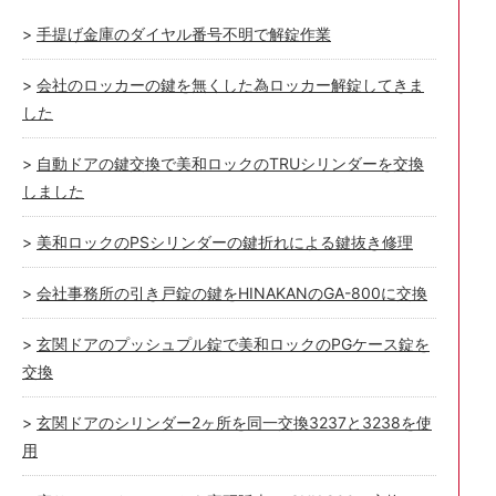
手提げ金庫のダイヤル番号不明で解錠作業
会社のロッカーの鍵を無くした為ロッカー解錠してきま
した
自動ドアの鍵交換で美和ロックのTRUシリンダーを交換
しました
美和ロックのPSシリンダーの鍵折れによる鍵抜き修理
会社事務所の引き戸錠の鍵をHINAKANのGA-800に交換
玄関ドアのプッシュプル錠で美和ロックのPGケース錠を
交換
玄関ドアのシリンダー2ヶ所を同一交換3237と3238を使
用