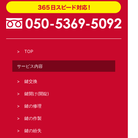
TOP
サービス内容
鍵交換
鍵開け(開錠)
鍵の修理
鍵の作製
鍵の紛失